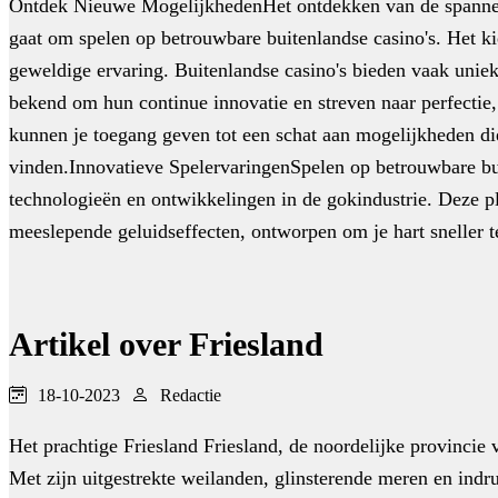
Ontdek Nieuwe MogelijkhedenHet ontdekken van de spannend
gaat om spelen op betrouwbare buitenlandse casino's. Het kie
geweldige ervaring. Buitenlandse casino's bieden vaak uniek
bekend om hun continue innovatie en streven naar perfectie
kunnen je toegang geven tot een schat aan mogelijkheden di
vinden.Innovatieve SpelervaringenSpelen op betrouwbare bui
technologieën en ontwikkelingen in de gokindustrie. Deze p
meeslepende geluidseffecten, ontworpen om je hart sneller t
Artikel over Friesland
18-10-2023
Redactie
Het prachtige Friesland Friesland, de noordelijke provincie 
Met zijn uitgestrekte weilanden, glinsterende meren en indr