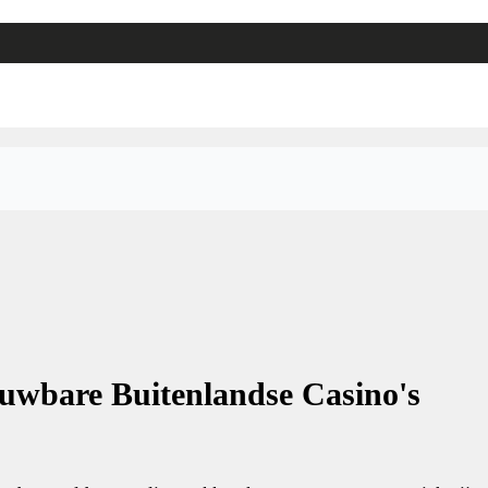
ouwbare Buitenlandse Casino's