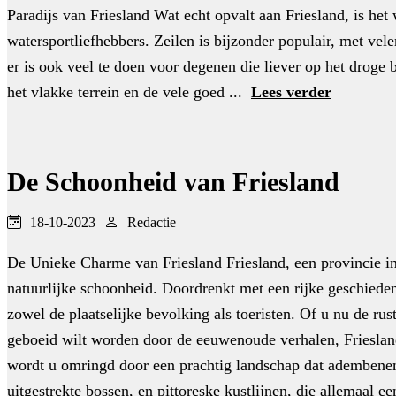
Paradijs van Friesland Wat echt opvalt aan Friesland, is het 
watersportliefhebbers. Zeilen is bijzonder populair, met ve
er is ook veel te doen voor degenen die liever op het droge b
het vlakke terrein en de vele goed ...
Lees verder
De Schoonheid van Friesland
18-10-2023
Redactie
De Unieke Charme van Friesland Friesland, een provincie in
natuurlijke schoonheid. Doordrenkt met een rijke geschiedeni
zowel de plaatselijke bevolking als toeristen. Of u nu de ru
geboeid wilt worden door de eeuwenoude verhalen, Friesland
wordt u omringd door een prachtig landschap dat adembeneme
uitgestrekte bossen, en pittoreske kustlijnen, die allemaal 