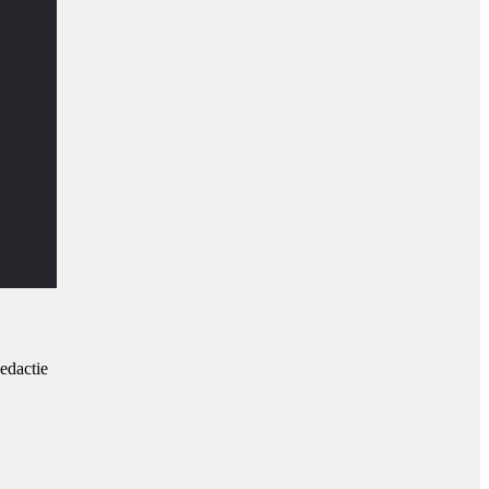
edactie