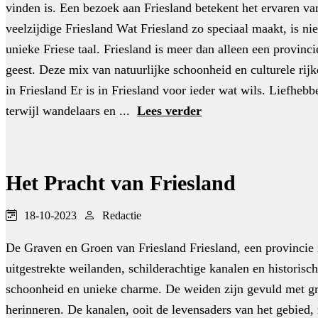
vinden is. Een bezoek aan Friesland betekent het ervaren va
veelzijdige Friesland Wat Friesland zo speciaal maakt, is nie
unieke Friese taal. Friesland is meer dan alleen een provinci
geest. Deze mix van natuurlijke schoonheid en culturele rijk
in Friesland Er is in Friesland voor ieder wat wils. Liefhe
terwijl wandelaars en ...
Lees verder
Het Pracht van Friesland
18-10-2023
Redactie
De Graven en Groen van Friesland Friesland, een provincie i
uitgestrekte weilanden, schilderachtige kanalen en historisc
schoonheid en unieke charme. De weiden zijn gevuld met gra
herinneren. De kanalen, ooit de levensaders van het gebied,