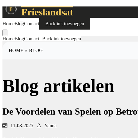
F
Frieslandsat
Home
Blog
Contact
Backlink toevoegen
Home
Blog
Contact
Backlink toevoegen
HOME
»
BLOG
Blog artikelen
De Voordelen van Spelen op Betr
11-08-2025
Yanna