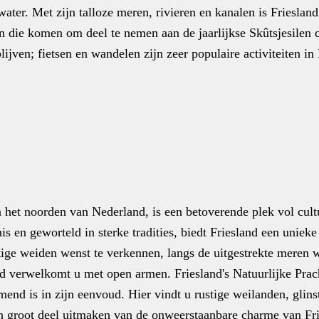
water. Met zijn talloze meren, rivieren en kanalen is Frieslan
len die komen om deel te nemen aan de jaarlijkse Skûtsjesilen
lijven; fietsen en wandelen zijn zeer populaire activiteiten in
 het noorden van Nederland, is een betoverende plek vol cult
s en geworteld in sterke tradities, biedt Friesland een unieke
stige weiden wenst te verkennen, langs de uitgestrekte meren w
 verwelkomt u met open armen. Friesland's Natuurlijke Prach
nd is in zijn eenvoud. Hier vindt u rustige weilanden, glin
een groot deel uitmaken van de onweerstaanbare charme van Fri