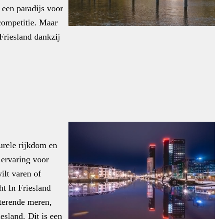
d een paradijs voor
 competitie. Maar
 Friesland dankzij
urele rijkdom en
 ervaring voor
ilt varen of
t In Friesland
sterende meren,
esland. Dit is een