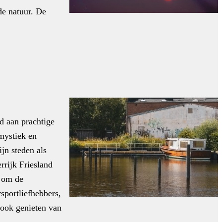
de natuur. De
d aan prachtige
 mystiek en
jn steden als
rrijk Friesland
t om de
sportliefhebbers,
 ook genieten van