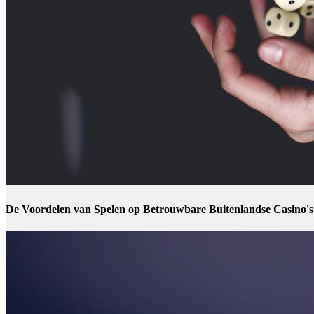
De Voordelen van Spelen op Betrouwbare Buitenlandse Casino's